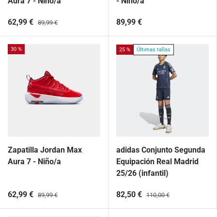
Aura 7 - Niño/a
- Niño/a
62,99 €
89,99 €
89,99 €
30 %
25 %
Últimas tallas
Zapatilla Jordan Max
adidas Conjunto Segunda
Aura 7 - Niño/a
Equipación Real Madrid
25/26 (infantil)
62,99 €
82,50 €
89,99 €
110,00 €