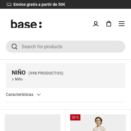
Devoluciones 30 días
IR AL CONTENIDO
Menú
Iniciar sesión
Bolsa
Buscar
Buscar
NIÑO
(998 PRODUCTOS)
Niño
Características
20 %