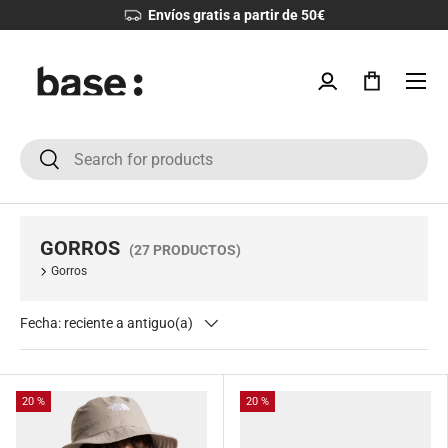
Envíos gratis a partir de 50€
IR AL CONTENIDO
Menú
Iniciar sesión
Bolsa
Buscar
Buscar
GORROS
(27 PRODUCTOS)
Gorros
Fecha: reciente a antiguo(a)
20 %
20 %