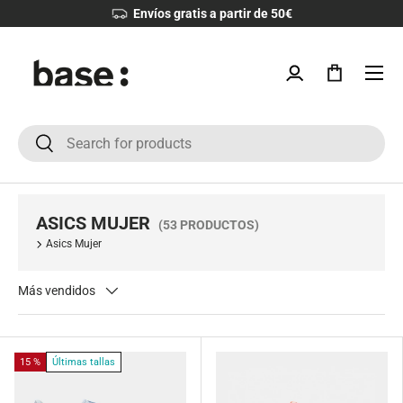
Envíos gratis a partir de 50€
IR AL CONTENIDO
Menú
Iniciar sesión
Bolsa
Buscar
Buscar
ASICS MUJER
(53 PRODUCTOS)
Asics Mujer
Más vendidos
15 %
Últimas tallas