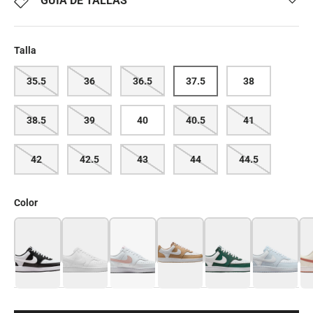
GUÍA DE TALLAS
Talla
35.5
36
36.5
37.5
38
38.5
39
40
40.5
41
42
42.5
43
44
44.5
Color