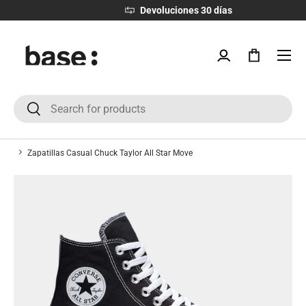
Devoluciones 30 días
IR AL CONTENIDO
Menú
Iniciar sesión
Bolsa
Buscar
Buscar
Zapatillas Casual Chuck Taylor All Star Move