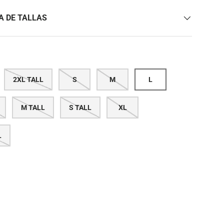
A DE TALLAS
2XL TALL
S
M
L
M TALL
S TALL
XL
L