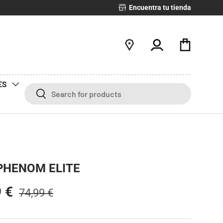
Encuentra tu tienda
Iniciar sesión
Bolsa
ES
Buscar
Buscar
PHENOM ELITE
9 €
74,99 €