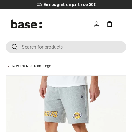
Devoluciones 30 días
IR AL CONTENIDO
Menú
Iniciar sesión
Bolsa
Buscar
Buscar
New Era Nba Team Logo