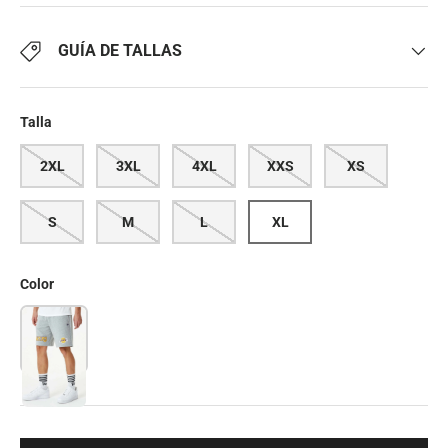
GUÍA DE TALLAS
Talla
2XL
3XL
4XL
XXS
XS
S
M
L
XL
Color