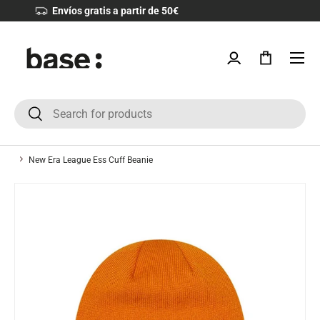
Devoluciones 30 días
IR AL CONTENIDO
Menú
Iniciar sesión
Bolsa
Buscar
Buscar
New Era League Ess Cuff Beanie