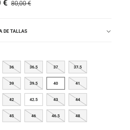
0 €
80,00 €
A DE TALLAS
36
36.5
37
37.5
39
39.5
40
41
42
42.5
43
44
45
46
46.5
48