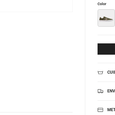
Color
CUI
ENV
MET