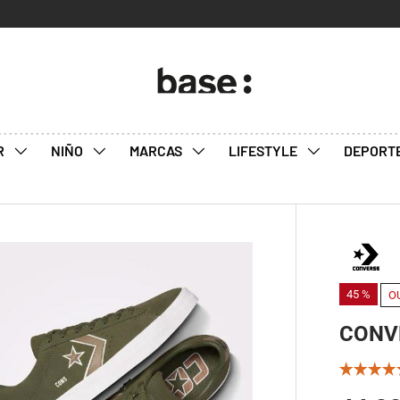
R
NIÑO
MARCAS
LIFESTYLE
DEPORT
45 %
O
CONV