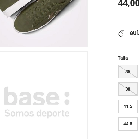
44,0
GUÍ
Talla
35
38
41.5
44.5