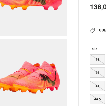
138,
GUÍ
Talla
13
38
41
44.5