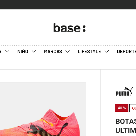
R
NIÑO
MARCAS
LIFESTYLE
DEPORT
40 %
O
BOTA
ULTIM