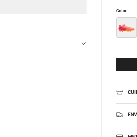
Color
CUI
ENV
MET