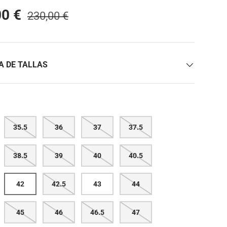
00 €
230,00 €
A DE TALLAS
35.5
36
37
37.5
38.5
39
40
40.5
42
42.5
43
44
45
46
46.5
47