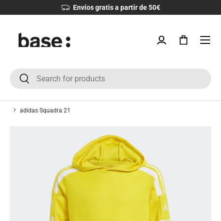
Devoluciones 30 días
IR AL CONTENIDO
Menú
Iniciar sesión
Bolsa
Buscar
Buscar
adidas Squadra 21