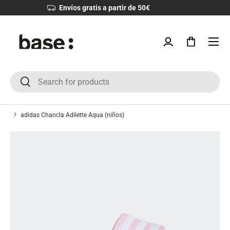
Devoluciones 30 días
IR AL CONTENIDO
Menú
Iniciar sesión
Bolsa
Buscar
Buscar
adidas Chancla Adilette Aqua (niños)