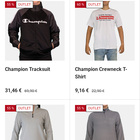
55 %
OUTLET
60 %
OUTLET
Champion Tracksuit
Champion Crewneck T-
Shirt
31,46 €
9,16 €
69,90 €
22,90 €
55 %
OUTLET
55 %
OUTLET