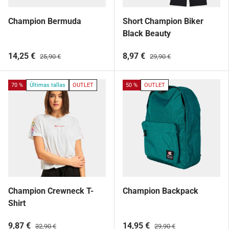
Champion Bermuda
Short Champion Biker
Black Beauty
14,25 €
8,97 €
25,90 €
29,90 €
70 %
Últimas tallas
OUTLET
50 %
OUTLET
Champion Crewneck T-
Champion Backpack
Shirt
9,87 €
14,95 €
32,90 €
29,90 €