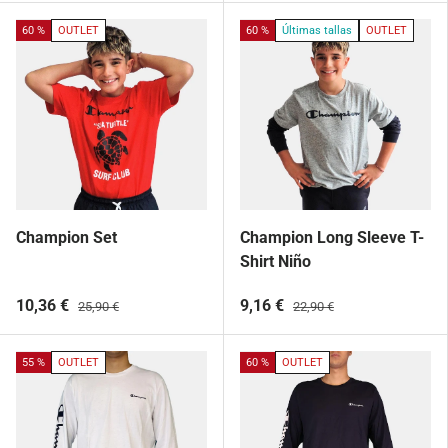
60 %
OUTLET
60 %
Últimas tallas
OUTLET
Champion Set
Champion Long Sleeve T-
Shirt Niño
10,36 €
9,16 €
25,90 €
22,90 €
55 %
OUTLET
60 %
OUTLET