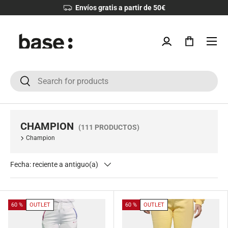
Envíos gratis a partir de 50€
IR AL CONTENIDO
Menú
Iniciar sesión
Bolsa
Buscar
Buscar
CHAMPION
(111 PRODUCTOS)
Champion
Fecha: reciente a antiguo(a)
60 %
OUTLET
60 %
OUTLET