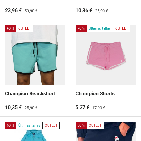
23,96 €
10,36 €
59,90 €
25,90 €
60 %
OUTLET
70 %
Últimas tallas
OUTLET
Champion Beachshort
Champion Shorts
10,35 €
5,37 €
25,90 €
17,90 €
50 %
Últimas tallas
OUTLET
50 %
OUTLET